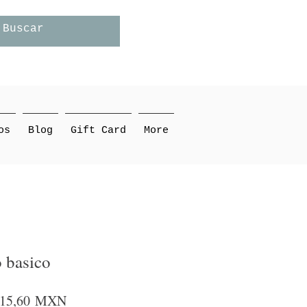
os
Blog
Gift Card
More
o basico
recio
Precio
15,60 MXN