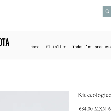
Home
El taller
Todos los product
Kit ecologic
P
 684,00 MXN 
6