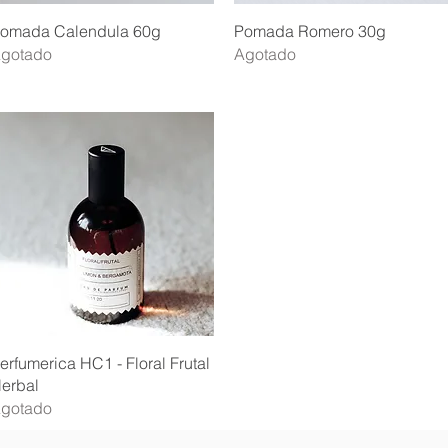
Vista rápida
Vista rápida
omada Calendula 60g
Pomada Romero 30g
gotado
Agotado
Vista rápida
erfumerica HC1 - Floral Frutal
erbal
gotado