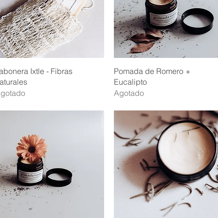
Vista rápida
Vista rápida
abonera Ixtle - Fibras
Pomada de Romero +
aturales
Eucalipto
gotado
Agotado