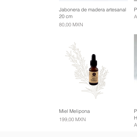
Vista rápida
Jabonera de madera artesanal
P
20 cm
A
Precio
80,00 MXN
Vista rápida
Miel Melipona
P
H
Precio
199,00 MXN
A