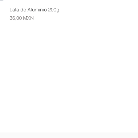
Vista rápida
Lata de Aluminio 200g
Precio
36,00 MXN