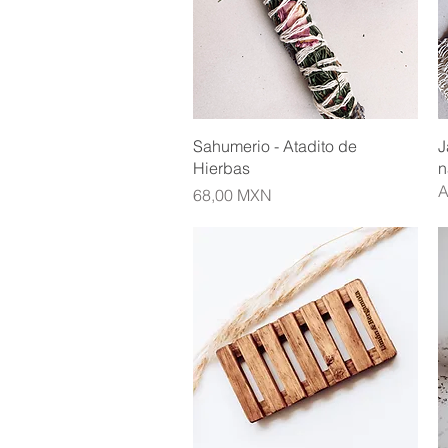
Vista rápida
Sahumerio - Atadito de
J
Hierbas
n
A
Precio
68,00 MXN